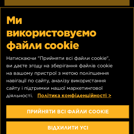
Ми
Ви ще не маєте облікового
запису?
використовуємо
Реєстрація займає декілька хвилин!
файли cookie
Перевірити
Натискаючи "Прийняти всі файли cookie",
ви даєте згоду на зберігання файлів cookie
на вашому пристрої з метою поліпшення
навігації по сайту, аналізу використання
сайту і підтримки нашої маркетингової
діяльності.
Політика конфіденційності >
ПРИЙНЯТИ ВСІ ФАЙЛИ COOKIE
Copyright © 2026 BY WIX FILTERS
ВІДХИЛИТИ УСІ
ТОВ “МАНН+ХУММЕЛЬ ФІЛЬТРЕЙШН ТЕКНОЛОДЖІ УКРАЇНА”
вул. Щаслива 1а