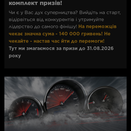
комплект призів!
Чи є у Вас дух суперництва? Вийдіть на старт,
відірвіться від конкурентів і утримуйте
лідерство до самого фінішу!
На переможців
чекає значна сума - 140 000 гривень! Не
чекайте - настав час йти до перемоги!
Тут ми змагаємося за призи до 31.08.2026
року